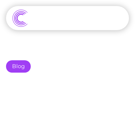
Blog
Waarom iedere 
ondernemer een AI-
contentstrategie moet 
hebben