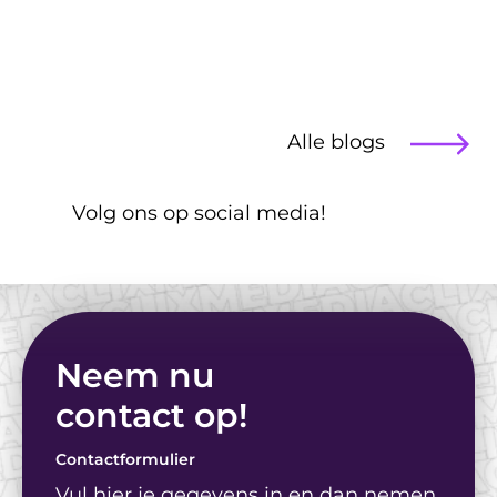
Blog
Alle blogs
Illustraties vs. 
Stockfoto's: Wat werkt 
 Volg ons op social media!
voor jouw doelgroep?
Neem nu
contact op! 
Contactformulier
Vul hier je gegevens in en dan nemen 