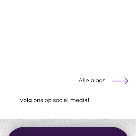
formulieren die 5x meer 
leads oplevert
Blog
Alle blogs
Illustraties vs. 
Stockfoto's: Wat werkt 
 Volg ons op social media!
voor jouw doelgroep?