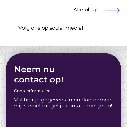
Blog
Alle blogs
Illustraties vs. 
Stockfoto's: Wat werkt 
 Volg ons op social media!
voor jouw doelgroep?
Neem nu
contact op! 
Contactformulier
Vul hier je gegevens in en dan nemen 
wij zo snel mogelijk contact met je op!