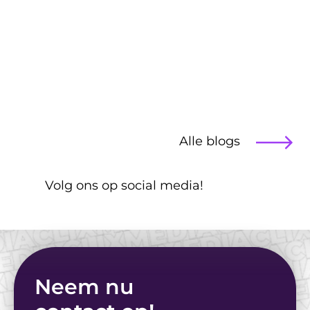
Blog
Alle blogs
Illustraties vs. 
Stockfoto's: Wat werkt 
 Volg ons op social media!
voor jouw doelgroep?
Neem nu