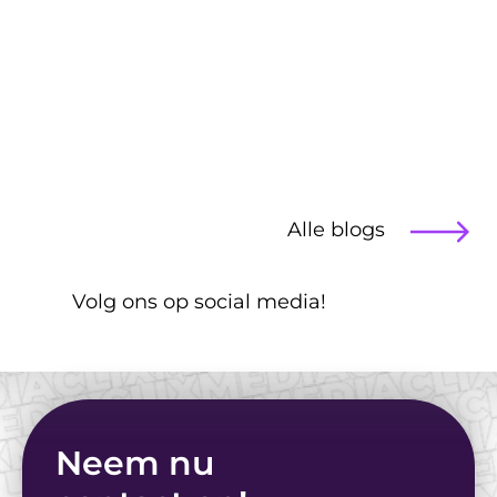
Blog
Alle blogs
Illustraties vs. 
Stockfoto's: Wat werkt 
 Volg ons op social media!
voor jouw doelgroep?
Neem nu