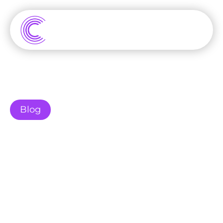
Blog
Hoe Bouw Je een Actieve 
Community Rond Jouw 
Website? 5 Praktische 
Stappen om 
Betrokkenheid te Creëren