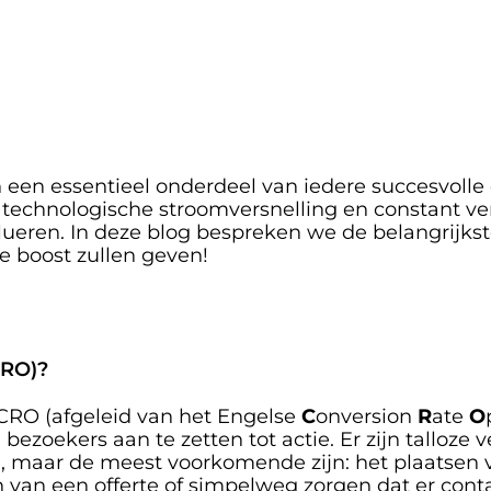
n een essentieel onderdeel van iedere succesvolle on
de technologische stroomversnelling en constant 
ueren. In deze blog bespreken we de belangrijkste
 boost zullen geven!
CRO)?
CRO (afgeleid van het Engelse 
C
onversion 
R
ate 
O
zoekers aan te zetten tot actie. Er zijn talloze ve
maar de meest voorkomende zijn: het plaatsen van
n van een offerte of simpelweg zorgen dat er con