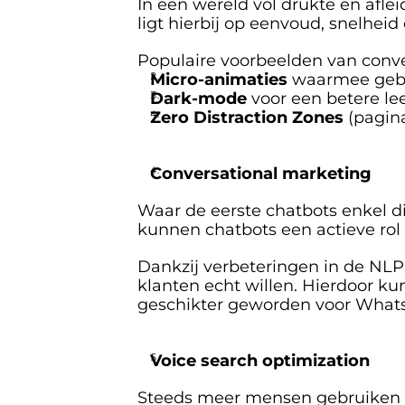
In een wereld vol drukte en afle
ligt hierbij op eenvoud, snelheid
Populaire voorbeelden van conver
Micro-animaties
 waarmee gebr
Dark-mode
 voor een betere le
Zero Distraction Zones
 (pagin
Conversational marketing
Waar de eerste chatbots enkel di
kunnen chatbots een actieve rol
Dankzij verbeteringen in de NLP
klanten echt willen. Hierdoor ku
geschikter geworden voor Whats
Voice search optimization
Steeds meer mensen gebruiken spr