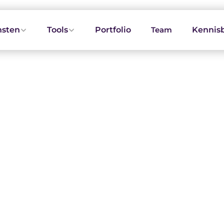
nsten
Tools
Portfolio
Team
Kennis
alisatie in 2025: De 8