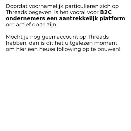
Doordat voornamelijk particulieren zich op 
Threads begeven, is het vooral voor 𝗕𝟮𝗖 
𝗼𝗻𝗱𝗲𝗿𝗻𝗲𝗺𝗲𝗿𝘀 𝗲𝗲𝗻 𝗮𝗮𝗻𝘁𝗿𝗲𝗸𝗸𝗲𝗹𝗶𝗷𝗸 𝗽𝗹𝗮𝘁𝗳𝗼𝗿𝗺 
om actief op te zijn. 
Mocht je nog geen account op Threads 
hebben, dan is dit het uitgelezen moment 
om hier een heuse following op te bouwen!