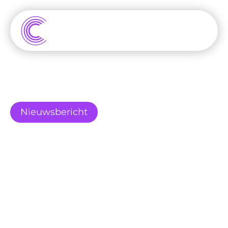
Nieuwsbericht
Threads tikt 200 
Miljone 
Maandelijkser 
Gebruikers aan!