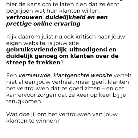
hier de kans om te laten zien dat ze écht 
begrijpen wat hun klanten willen: 
𝙫𝙚𝙧𝙩𝙧𝙤𝙪𝙬𝙚𝙣, 𝙙𝙪𝙞𝙙𝙚𝙡𝙞𝙟𝙠𝙝𝙚𝙞𝙙 𝙚𝙣 𝙚𝙚𝙣 
𝙥𝙧𝙚𝙩𝙩𝙞𝙜𝙚 𝙤𝙣𝙡𝙞𝙣𝙚 𝙚𝙧𝙫𝙖𝙧𝙞𝙣𝙜.
Kijk daarom juist nu ook kritisch naar jouw 
eigen website; is jouw site 
𝗴𝗲𝗯𝗿𝘂𝗶𝗸𝘀𝘃𝗿𝗶𝗲𝗻𝗱𝗲𝗹𝗶𝗷𝗸, 𝘂𝗶𝘁𝗻𝗼𝗱𝗶𝗴𝗲𝗻𝗱 𝗲𝗻 
𝗱𝘂𝗶𝗱𝗲𝗹𝗶𝗷𝗸 𝗴𝗲𝗻𝗼𝗲𝗴 𝗼𝗺 𝗸𝗹𝗮𝗻𝘁𝗲𝗻 𝗼𝘃𝗲𝗿 𝗱𝗲 
𝘀𝘁𝗿𝗲𝗲𝗽 𝘁𝗲 𝘁𝗿𝗲𝗸𝗸𝗲𝗻?
Een 𝘷𝘦𝘳𝘯𝘪𝘦𝘶𝘸𝘥𝘦, 𝘬𝘭𝘢𝘯𝘵𝘨𝘦𝘳𝘪𝘤𝘩𝘵𝘦 𝘸𝘦𝘣𝘴𝘪𝘵𝘦 vertelt 
niet alleen jouw verhaal, maar geeft klanten 
het vertrouwen dat ze goed zitten – en dat 
kan ervoor zorgen dat ze keer op keer bij je 
terugkomen.
Wat doe jij om het vertrouwen van jouw 
klanten te winnen?