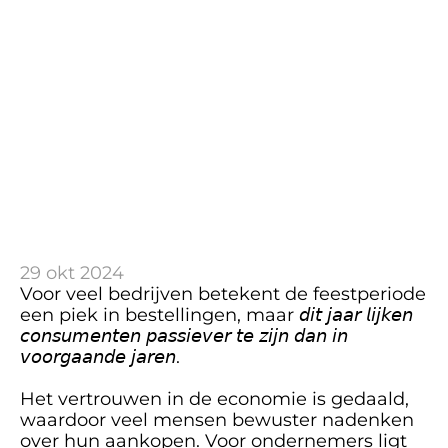
nu?
29 okt 2024
Voor veel bedrijven betekent de feestperiode 
een piek in bestellingen, maar 𝘥𝘪𝘵 𝘫𝘢𝘢𝘳 𝘭𝘪𝘫𝘬𝘦𝘯 
𝘤𝘰𝘯𝘴𝘶𝘮𝘦𝘯𝘵𝘦𝘯 𝘱𝘢𝘴𝘴𝘪𝘦𝘷𝘦𝘳 𝘵𝘦 𝘻𝘪𝘫𝘯 𝘥𝘢𝘯 𝘪𝘯 
𝘷𝘰𝘰𝘳𝘨𝘢𝘢𝘯𝘥𝘦 𝘫𝘢𝘳𝘦𝘯. 
Het vertrouwen in de economie is gedaald, 
waardoor veel mensen bewuster nadenken 
over hun aankopen. Voor ondernemers ligt 