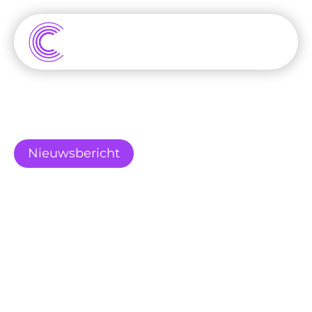
Nieuwsbericht
De Feestddagen 
komen eraan, maar 
consumentenvertr
ouwen daalt - wat 