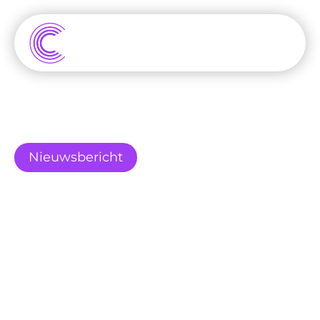
Nieuwsbericht
Amerika en TikTok: 
Een afscheid in de 
maak?