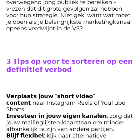
overwegend jong publiek te bereiken - 
vrezen dat dit grote gevolgen zal hebben 
voor hun strategie. Niet gek, want wat moet 
je doen als je belangrijkste marketingkanaal 
opeens verdwijnt in de VS?
𝟯 𝗧𝗶𝗽𝘀 𝗼𝗽 𝘃𝗼𝗼𝗿 𝘁𝗲 𝘀𝗼𝗿𝘁𝗲𝗿𝗲𝗻 𝗼𝗽 𝗲𝗲𝗻 
𝗱𝗲𝗳𝗶𝗻𝗶𝘁𝗶𝗲𝗳 𝘃𝗲𝗿𝗯𝗼𝗱
𝗩𝗲𝗿𝗽𝗹𝗮𝗮𝘁𝘀 𝗷𝗼𝘂𝘄 “𝘀𝗵𝗼𝗿𝘁 𝘃𝗶𝗱𝗲𝗼” 
𝗰𝗼𝗻𝘁𝗲𝗻𝘁 naar Instagram Reels of YouTube 
Shorts.
𝗜𝗻𝘃𝗲𝘀𝘁𝗲𝗲𝗿 𝗶𝗻 𝗷𝗼𝘂𝘄 𝗲𝗶𝗴𝗲𝗻 𝗸𝗮𝗻𝗮𝗹𝗲𝗻: zorg dat 
jouw mailinglijsten klaarstaan om minder 
afhankelijk te zijn van andere partijen.
𝗕𝗹𝗶𝗷𝗳 𝗳𝗹𝗲𝘅𝗶𝗯𝗲𝗹: kijk naar alternatieve 